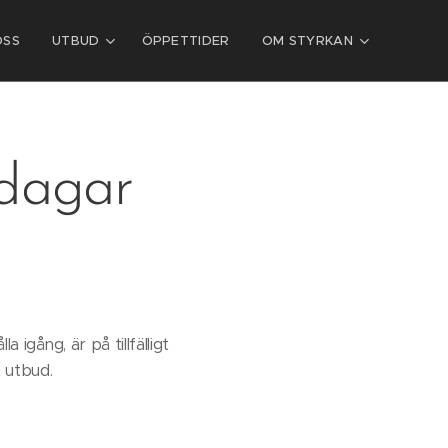
OSS
UTBUD
ÖPPETTIDER
OM STYRKAN
 dagar
 igång, är på tillfälligt
t utbud.