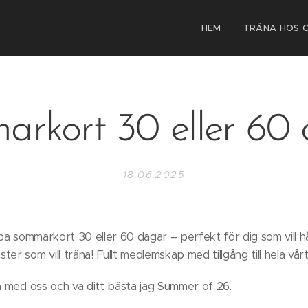
HEM
TRÄNA HOS 
rkort 30 eller 60
18.06.2025
pa sommarkort 30 eller 60 dagar – perfekt för dig som vill hålla
er som vill träna! Fullt medlemskap med tillgång till hela vår
na med oss och va ditt bästa jag Summer of 26.