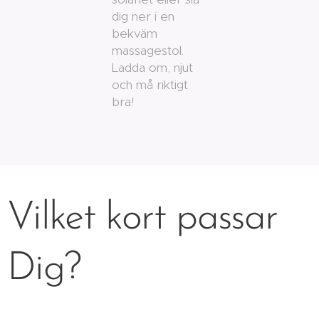
dig ner i en
bekväm
massagestol.
Ladda om, njut
och må riktigt
bra!
Vilket kort passar
Dig?