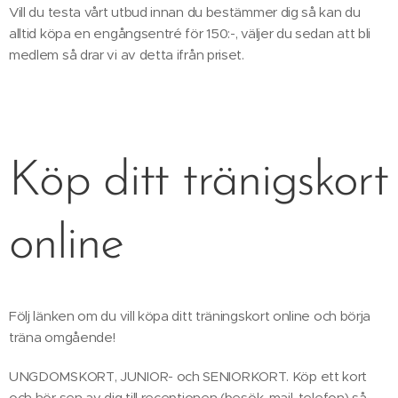
Vill du testa vårt utbud innan du bestämmer dig så kan du
alltid köpa en engångsentré för 150:-, väljer du sedan att bli
medlem så drar vi av detta ifrån priset.
Köp ditt tränigskort
online
Följ länken om du vill köpa ditt träningskort online och börja
träna omgående!
UNGDOMSKORT, JUNIOR- och SENIORKORT. Köp ett kort
och hör sen av dig till receptionen (besök, mail, telefon) så