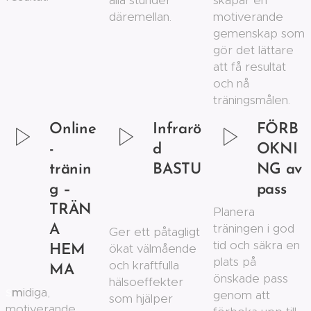
alla stunder
skapar en
däremellan.
motiverande
gemenskap som
gör det lättare
att få resultat
och nå
träningsmålen.
Online
Infrarö
FÖRB
-
d
OKNI
tränin
BASTU
NG av
g –
pass
TRÄN
Planera
träningen i god
A
Ger ett påtagligt
tid och säkra en
ökat välmående
HEM
plats på
och kraftfulla
MA
önskade pass
hälsoeffekter
m
idiga,
S
genom att
som hjälper
motiverande