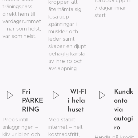
förboka upp till
kroppen att
träningspass
7 dagar innan
återhämta sig,
direkt hem till
start.
lösa upp
vardagsrummet
spänningar i
– när som helst,
muskler och
var som helst.
leder samt
skapar en djupt
behaglig känsla
av inre ro och
avslappning.
Fri
WI‑FI
Kundk
PARKE
i hela
onto
RING
huset
via
autogi
Precis intill
Med stabilt
anläggningen –
internet – helt
ro
kliv ur bilen och
kostnadsfritt,
Handla på kredit,