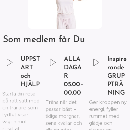
Som medlem får Du
UPPST
ALLA
Inspire
ART
DAGA
rande
och
R
GRUP
HJÄLP
05.00–
PTRÄ
00.00
NING
Starta din resa
på rätt sätt med
Träna när det
Ger kroppe
n
ny
en tränare som
passar bäst –
energi, fyller
tydligt visar
tidiga morgnar,
rummet med
vägen mot
sena kvällar och
glädje och
resultat.