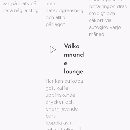
var på plats på
utan
betalningen dras
bara några steg.
databegränsning
smidigt och
och alltid
säkert via
påslaget.
autogiro varje
månad
Välko
mnand
e
lounge
Här kan du köpa
gott kaffe,
uppfriskande
drycker och
energigivande
bars.
Koppla av i
solariet eller slå